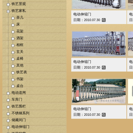
铁艺景观
铁艺家私
电动伸缩门
电
茶几
日期：
日
2010.07.30
床
花架
酒架
相框
玄关
桌椅
电动伸缩门
电
其他
日期：
日
2010.07.30
铁艺表
书架
桌台
电动道闸
车库门
铁艺围栏
电动伸缩门
电
不锈钢系列
日期：
日
2010.07.30
储藏间门
电动伸缩门