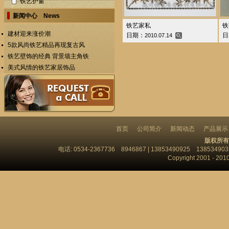
铁艺护窗
新闻中心 News
铁艺家私
铁
建材迎来涨价潮
日期：
日
2010.07.14
5款风尚铁艺精品再现复古风
铁艺壁饰的经典 背景墙主角铁
美式风情的铁艺家居饰品
首页
公司简介
新闻动态
产品展示
版权所有
电话: 0534-2367736 8946867 | 13853490925 13853
Copyright 2001 - 201