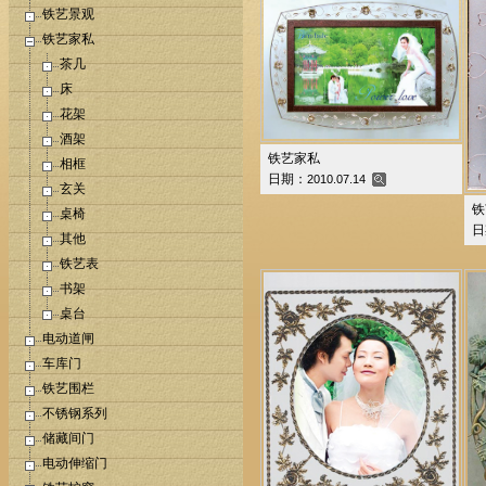
铁艺景观
铁艺家私
茶几
床
花架
酒架
铁艺家私
相框
日期：
2010.07.14
玄关
铁
桌椅
日
其他
铁艺表
书架
桌台
电动道闸
车库门
铁艺围栏
不锈钢系列
储藏间门
电动伸缩门