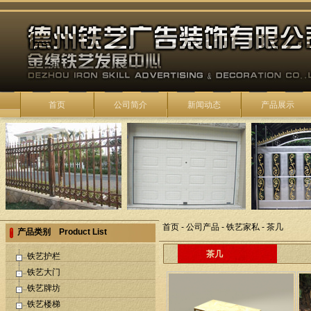
首页
公司简介
新闻动态
产品展示
首页
-
公司产品
-
铁艺家私
-
茶几
产品类别 Product List
茶几
铁艺护栏
铁艺大门
铁艺牌坊
铁艺楼梯