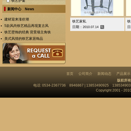
铁艺护窗
新闻中心 News
建材迎来涨价潮
铁艺家私
铁
5款风尚铁艺精品再现复古风
日期：
日
2010.07.14
铁艺壁饰的经典 背景墙主角铁
美式风情的铁艺家居饰品
首页
公司简介
新闻动态
产品展示
版权所有
电话: 0534-2367736 8946867 | 13853490925 13853
Copyright 2001 - 201