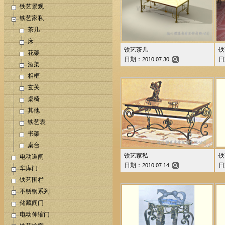
铁艺景观
铁艺家私
茶几
床
铁艺茶几
铁
花架
日期：
日
2010.07.30
酒架
相框
玄关
桌椅
其他
铁艺表
书架
桌台
铁艺家私
铁
电动道闸
日期：
日
2010.07.14
车库门
铁艺围栏
不锈钢系列
储藏间门
电动伸缩门